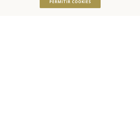
PERMITIR COOKIES
FECHAS
OCUPACIÓN
PROMO
RESERVAR