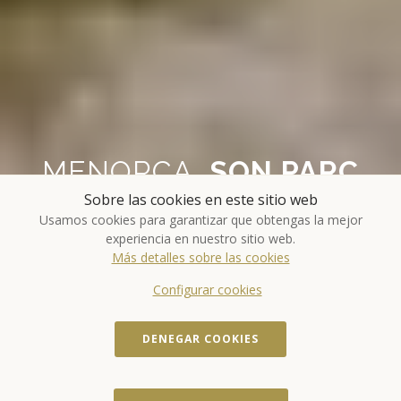
MENORCA,
SON PARC
Sobre las cookies en este sitio web
Usamos cookies para garantizar que obtengas la mejor
La urbanización Son Parc es
experiencia en nuestro sitio web.
Menorca en estado puro
Más detalles sobre las cookies
Configurar cookies
DENEGAR COOKIES
ALOJAMIENTO